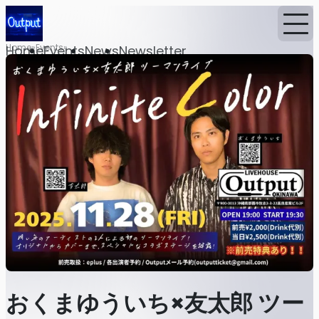
Home
Events
Home
Events
News
Newsletter
おくまゆういち×友太郎 ツー